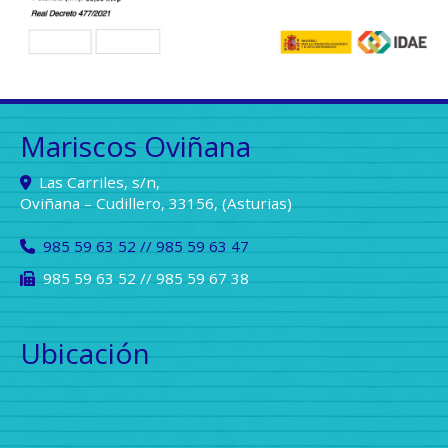
Mariscos Oviñana
Las Carriles, s/n,
Oviñana – Cudillero
,
33156
,
(Asturias)
985 59 63 52 // 985 59 63 47
985 59 63 52 // 985 59 67 38
Ubicación