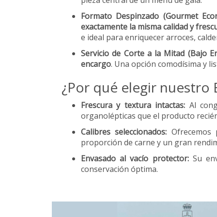
pieza central de un menú de gala.
Formato Despinzado (Gourmet Econ
exactamente la misma calidad y fres
e ideal para enriquecer arroces, calde
Servicio de Corte a la Mitad (Bajo E
encargo
. Una opción comodísima y lis
¿Por qué elegir nuestro
Frescura y textura intactas:
Al cong
organolépticas que el producto recié
Calibres seleccionados:
Ofrecemos p
proporción de carne y un gran rendi
Envasado al vacío protector:
Su enva
conservación óptima.