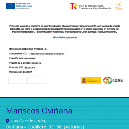
Mariscos Oviñana
Las Carriles, s/n,
Oviñana – Cudillero
,
33156
,
(Asturias)