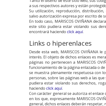
Tanto el diseño de este sitio web, sus cód
a sus respectivos autores y están protegido
Su utilización, reproducción, distribució
salvo autorización expresa por escrito de s
En todo caso,
MARISCOS OVIÑANA
declara
este sitio pudiera estar violando sus d
encontrará haciendo
click aquí
.
Links o hiperenlaces
Desde esta web,
MARISCOS OVIÑANA
le 
interés. El objeto de dichos enlaces es mer
páginas no pertenecen a
MARISCOS OVI
funcionamiento de la página enlazada o de
se muestra plenamente respetuosa con los
personas, sobre las páginas web a las que se
pudiera estar violando sus derechos, ro
haciendo
click aquí
.
Con carácter general se autoriza el enlace
en los que, expresamente
MARISCOS OVI
general, dichos enlaces deberán respetar, 