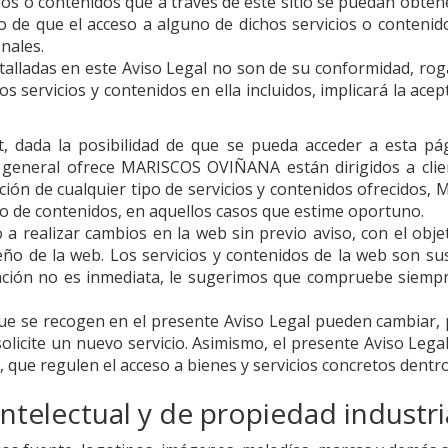
cios o contenidos que a través de este sitio se puedan obten
cio de que el acceso a alguno de dichos servicios o conteni
nales.
detalladas en este Aviso Legal no son de su conformidad, r
los servicios y contenidos en ella incluidos, implicará la ac
t, dada la posibilidad de que se pueda acceder a esta pá
n general ofrece
MARISCOS OVIÑANA
están dirigidos a cli
tación de cualquier tipo de servicios y contenidos ofrecidos,
M
vío de contenidos, en aquellos casos que estime oportuno.
a realizar cambios en la web sin previo aviso, con el objeto
seño de la web. Los servicios y contenidos de la web son su
ación no es inmediata, le sugerimos que compruebe siempre
 que se recogen en el presente Aviso Legal pueden cambiar,
olicite un nuevo servicio. Asimismo, el presente Aviso Legal
, que regulen el acceso a bienes y servicios concretos dentro
telectual y de propiedad industri