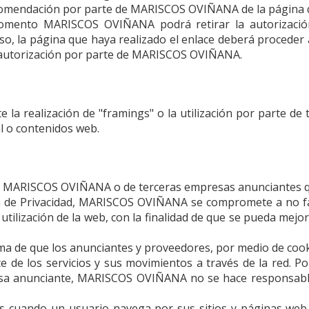
ecomendación por parte de
MARISCOS OVIÑANA
de la página q
 momento
MARISCOS OVIÑANA
podrá retirar la autorizaci
aso, la página que haya realizado el enlace deberá procede
a autorización por parte de
MARISCOS OVIÑANA
.
la realización de "framings" o la utilización por parte de
al o contenidos web.
e
MARISCOS OVIÑANA
o de terceras empresas anunciantes q
a de Privacidad,
MARISCOS OVIÑANA
se compromete a no fac
utilización de la web, con la finalidad de que se pueda mejo
ma de que los anunciantes y proveedores, por medio de cook
 de los servicios y sus movimientos a través de la red. P
esa anunciante,
MARISCOS OVIÑANA
no se hace responsable
s cuando un usuario navega por sus sitios y páginas web.