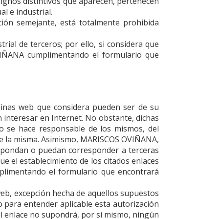
signos distintivos que aparecen, pertenecen
l e industrial.
cción semejante, está totalmente prohibida
rial de terceros; por ello, si considera que
IÑANA
cumplimentando el formulario que
ginas web que considera pueden ser de su
n interesar en Internet. No obstante, dichas
 no se hace responsable de los mismos, del
de la misma. Asimismo,
MARISCOS OVIÑANA
,
espondan o puedan corresponder a terceras
que el establecimiento de los citados enlaces
limentando el formulario que encontrará
 web, excepción hecha de aquellos supuestos
o para entender aplicable esta autorización
el enlace no supondrá, por sí mismo, ningún